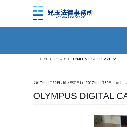
コ
ナ
ン
ビ
テ
ゲ
ン
ー
ツ
シ
へ
ョ
ス
ン
キ
に
ッ
移
HOME
メディア
OLYMPUS DIGITAL CAMERA
プ
動
2017年11月30日
/ 最終更新日時 :
2017年11月30日
web-ma
OLYMPUS DIGITAL 