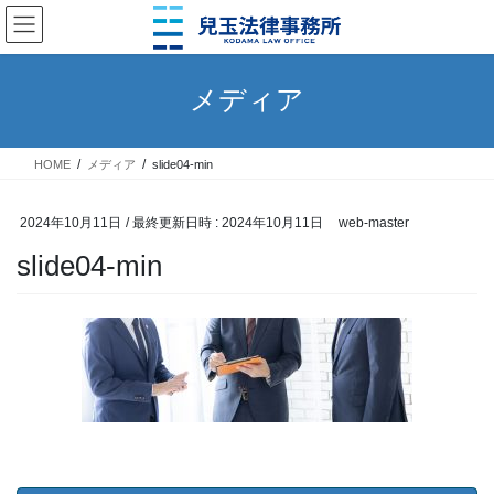
コ
ナ
ン
ビ
テ
ゲ
ン
ー
メディア
ツ
シ
へ
ョ
ス
ン
HOME
メディア
slide04-min
キ
に
ッ
移
プ
動
2024年10月11日
/ 最終更新日時 :
2024年10月11日
web-master
slide04-min