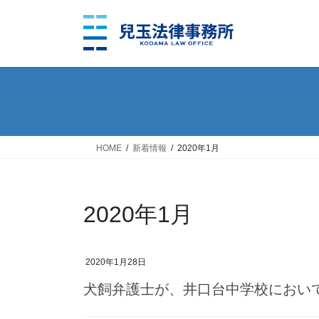
コ
ナ
ン
ビ
テ
ゲ
ン
ー
ツ
シ
へ
ョ
ス
ン
キ
に
ッ
移
HOME
新着情報
2020年1月
プ
動
2020年1月
2020年1月28日
犬飼弁護士が、井口台中学校におい